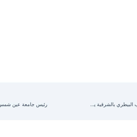
وكيل وزارة الطب البيطري بالشرقية يتفقد أعمال تطوير مبنى إدارة بلبيس البيطرية