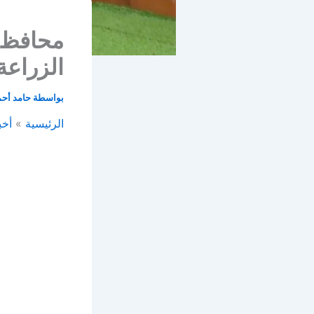
محافظ د
الزراع
بواسطة
حامد أح
الرئيسية
أخب