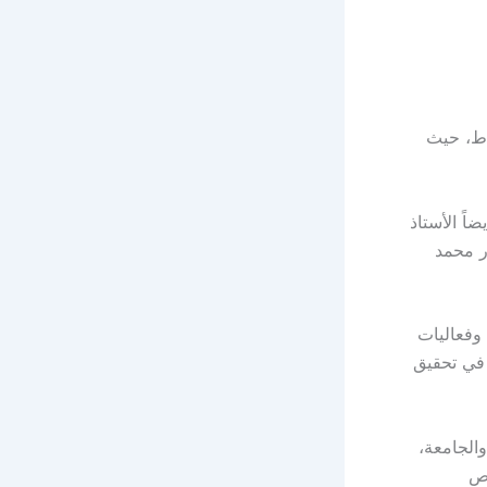
اط، حيث
 حضرها أيضاً الأستاذ
ر محمد
وفعاليات
 في تحقيق
الجامعة،
رص