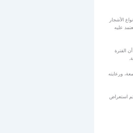
واع الأشجار
تمد عليه
ن الفترة
.
معة، ورعايته
تم استعراض