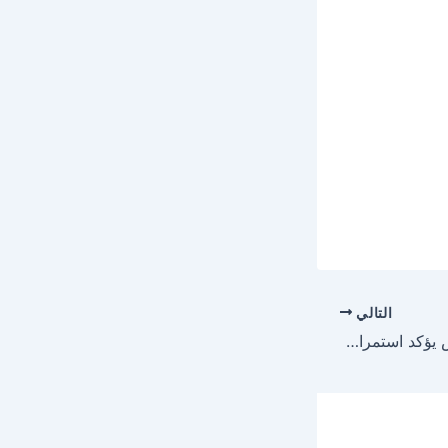
التالي
رئيس جامعة عين شمس يؤكد استمرار إجراءات العام الماضي في امتحانات الفصل الدراسي الثاني