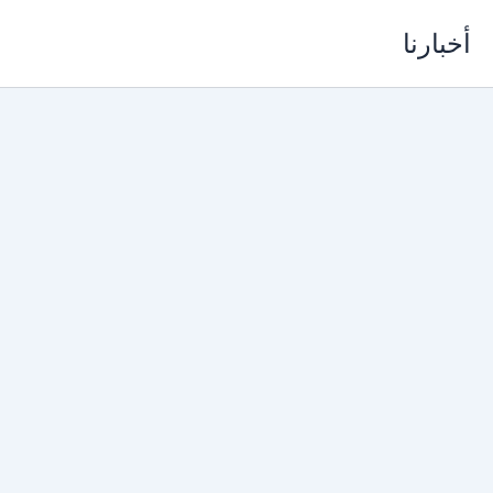
خطي
أخبارنا
لى
لمحتوى