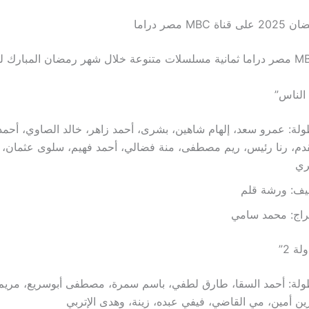
M مصر دراما
الناس”
ولة: عمرو سعد، إلهام شاهين، بشرى، أحمد زاهر، خالد الصاوي، أحمد
دم، رنا رئيس، ريم مصطفى، منة فضالي، أحمد فهيم، سلوى عثمان،
ري
ليف: ورشة قلم
راج: محمد سامي
ة 2”
ولة: أحمد السقا، طارق لطفي، باسم سمرة، مصطفى أبوسريع، مريم 
ن أمين، مي القاضي، فيفي عبده، زينة، وهدى الإتربي