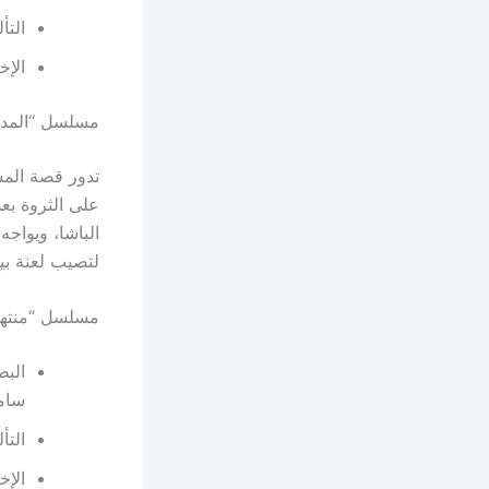
الت
الإخ
مسلسل “المدا
تدور قصة المس
على الثروة بعد
الباشا، ويواجه
لتصيب لعنة بيع 
مسلسل “منتهى
البط
سام
التأ
الإخ