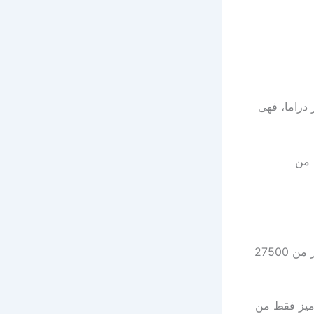
 الرمضانية، فبالتأكيد تبحث عن تردد قناة MBC مصر دراما، فهى
 من
التردد الآن هو 12467 على النايل سات، والاستقطاب أفقي (H)، ومعدل الترميز تغير من 27500
رميز فقط من