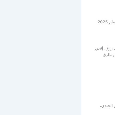
 رزق، إنجي
 وطارق
الجندي،