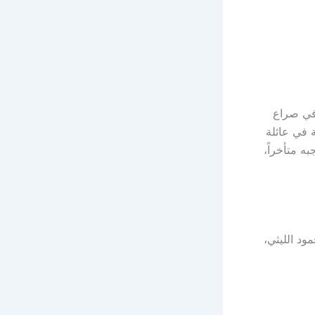
 في صراع
ة في عائلة
به متأخراً،
ود الليثي،