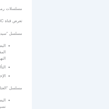
مسلسلات رمضان 2025 على قناة BC
تعرض قناة MBC مصر دراما ثمانية مسلسلات متنوعة خلال شهر رمضان المبارك لعام 2025:
مسلسل “سيد 
البط
المق
النه
التأ
الإخ
مسلسل “العتاول
البط
نسري