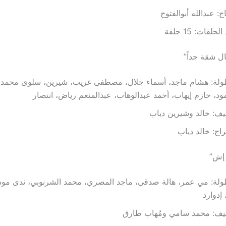
تاج: عبدالله أبوالفتوح
حلقات: 15 حلقة
 شقة جداً”
طولة: هشام ماجد، أسماء جلال، مصطفى غريب، شيرين، سلوى محمد 
د، حازم إيهاب، أحمد عبدالوهاب، عبدالمنعم رياض، انتصار
ليف: خالد وشيرين دياب
راج: خالد دياب
إش”
ولة: مي عمر، هالة صدقي، ماجد المصري، محمد الشرنوبي، ندى موس
، إدوارد
ليف: محمد سامي ومُهاب طارق