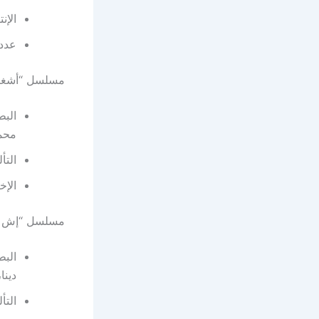
الإن
عدد ال
مسلسل “أشغال
الب
محمو
التأ
الإخ
مسلسل “إش 
البط
دينا
التأ