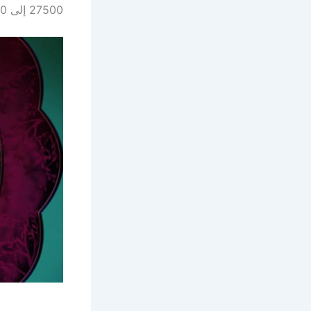
27500 إلى 30000، وبعد الخروج ستعمل القنوات بشكل طبيعي.