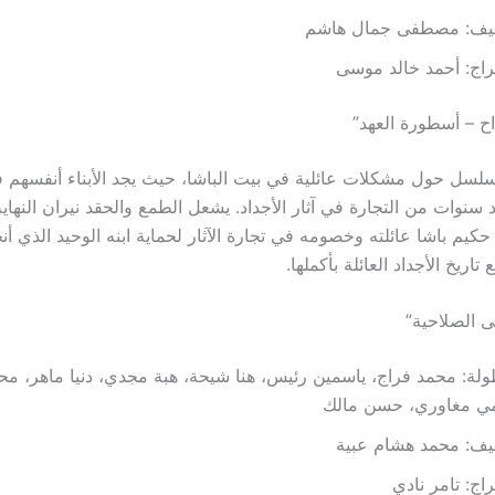
أليف: مصطفى جمال هاشم
راج: أحمد خالد موسى
ح – أسطورة العهد”
لسل حول مشكلات عائلية في بيت الباشا، حيث يجد الأبناء أنفسهم
 سنوات من التجارة في آثار الأجداد. يشعل الطمع والحقد نيران النهاي
 حكيم باشا عائلته وخصومه في تجارة الآثار لحماية ابنه الوحيد الذي أنج
تاريخ الأجداد العائلة بأكملها.
 الصلاحية”
ولة: محمد فراج، ياسمين رئيس، هنا شيحة، هبة مجدي، دنيا ماهر، محم
ي مغاوري، حسن مالك
ليف: محمد هشام عبية
راج: تامر نادي