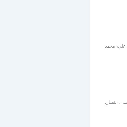
علي، محمد
ى، انتصار،