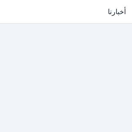
خطي
أخبارنا
لى
لمحتوى