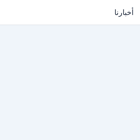
خطي
أخبارنا
لى
لمحتوى