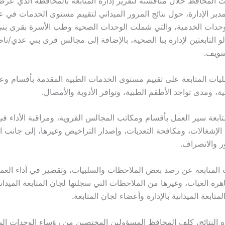
المحافظ خلال مناقشته لتقرير إدارة المتابعة بالمحافظة الذي عرضه
ير الإدارة، حول نتائج المرور الميداني لتقييم مستوى الخدمات في 
وحدات الخدمية، والتي شملت الوحدات الصحية وطب الأسرة بقرى بن
 التابعتين لإدارة ببا الصحية، بالإضافة إلى مجالس قرى بني عدي/ناص
سويف.
ات المتابعة على تقييم مستوى الخدمات الطبية المقدمة بأقسام وع
، ومدى تواجد الأطقم الطبية، وتوافر الأدوية والأمصال.
ابعة سير العمل بأقسام ومكاتب المجالس القروية، ومراقبة الأداء ف
 الإشغالات، ومكافحة التعديات، وإصدار التراخيص وغيرها، إلى جانب ا
 والانصراف.
لمتابعة عن رصد بعض الملاحظات والسلبيات، وتقصير في أداء العم
هرة الغياب، وغيرها من الملاحظات التي سجلتها لجان المتابعة الميدان
ابعة الميدانية بالإدارة وأعضاء لجان المتابعة.
النتائج، كلف المحافظ المسؤولين المختصين من رؤساء الوحدات الم