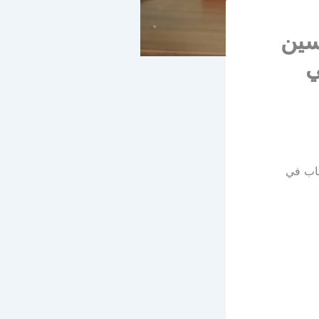
سين
ي
ياب في