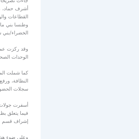
جاءت تصريحات 
أشرف حماد، مد
القطاعات وال
وطنسا بني مالو
الخضراء/بني 
وقد ركزت عملي
الوحدات الصحية
كما شملت المت
النظافة، ورفع
سجلات الحضور
أسفرت جولات ا
فيما يتعلق بظا
إشراف قسم المت
وعلى ضوء هذه 