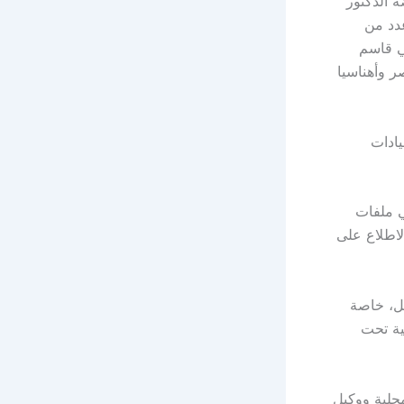
 الدكتور
عدد من
ي قاسم
ر وأهناسيا
يادات
ي ملفات
لاطلاع على
ل، خاصة
ية تحت
حلية ووكيل