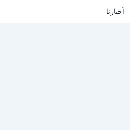
خطي
أخبارنا
لى
لمحتوى