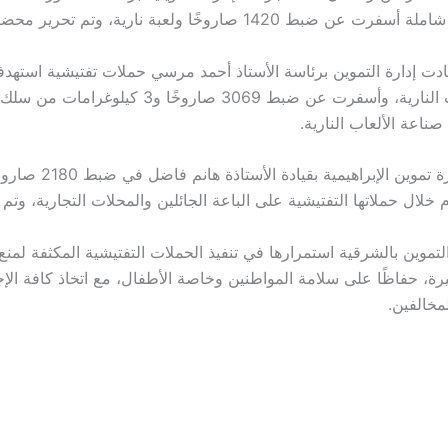
بط 1420 صاروخًا ولعبة نارية، وتم تحرير محضر بالواقعة.
دت إدارة التموين برئاسة الأستاذ أحمد مرسي حملات تفتيشية استهدف
وتداول الألعاب النارية، وأسفرت عن ضبط 3069 صاروخًا و3 كي
ناعة الألعاب النارية.
كما نجحت إدارة تموين الإبراهي
 خلال حملاتها التفتيشية على الباعة الجائلين والمحلات التجارية، وتم إ
لتموين بالشرقية استمرارها في تنفيذ الحملات التفتيشية المكثفة لمنع
رة، حفاظًا على سلامة المواطنين وخاصة الأطفال، مع اتخاذ كافة الإ
لمخالفين.