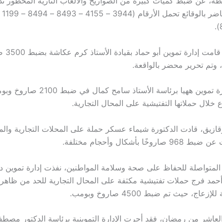
ة، عن ضبط كميات كبيرة من الصواريخ والألعاب النارية المحظور تدا
في التفاصيل
 وتم تحرير محضر بالواقعة.
كما نجحت إدارة تموين ههيا برئاسة الأستاذ سا
اع خلال حملاتها التفتيشية على المحال التجارية.
قازيق، قادت الدكتورة شيماء عسكر حملة على المحلات التجارية وال
ًا بأشكال وأحجام مختلفة.
لمتواصلة للحفاظ على صحة وسلامة المواطنين، نفذت إدارة تموين د
ذ أحمد فرج حملات تفتيشية مكثفة على المحال التجارية للحد من ظاهرة
زعاج، حيث تم ضبط 4500 صاروخ وبومب.
العاشر من رمضان، فقد أجرت الإدارة التموينية برئاسة الدكتور مصطف