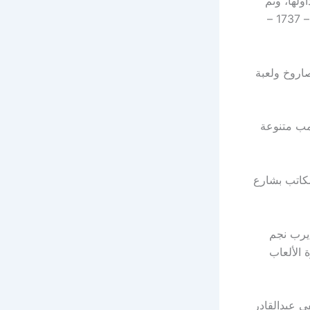
ولها، وتم
تحرير عدة محاضر بالوقائع تحمل الأرقام (3944 – 4155 – 8493 – 8494 – 1199 – 1737 –
، قامت إدارة تموين أبو حماد بقيادة الأستاذ كرم عكاشة بضبط 3500 صاروخ ولعبة
مح كمال في ضبط 2100 صاروخ وبومب متنوعة
مكاتب بشارع
يرب نجم
 الألعاب
ى عبدالقادر