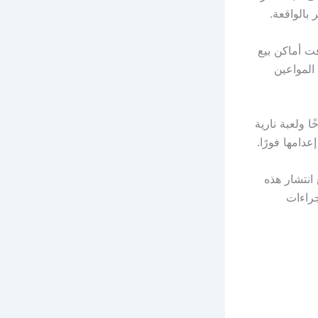
ت أماكن بيع
لوغرامات من سلك المواعين
مية بقيادة الأستاذة هانم فاضل في ضبط 2180 صاروخًا ولعبة نارية
عدامها فورًا.
 انتشار هذه
جراءات