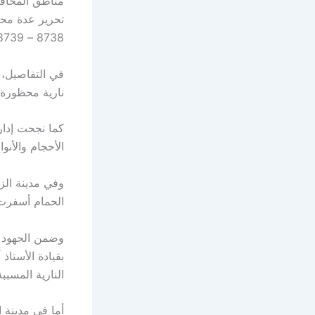
مناطق المحافظ
8738 – 8739).
نارية محظورة،
الأحجام والأنو
وفي مدينة الز
الحمام أسفرت عن ضبط 968 صاروخ
وضمن الجهود ا
بقيادة الأستا
النارية المسببة للإ
أما في مدينة 