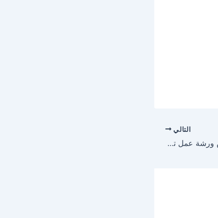
التالي
اللواء حازم عزت يترأس ورشة عمل تحديث منظومة تراخيص المحال العامة ببني سويف