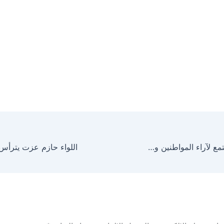
اللواء مرزوق يستمع لآراء المواطنين ويؤكد: الدولة ملتزمة بتوفير احتياجات الأسر من السلع الغذائية بأسعار مخفضة