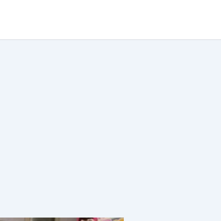
خطي
لى
لمحتوى