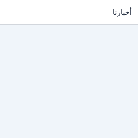
خطي
أخبارنا
لى
لمحتوى