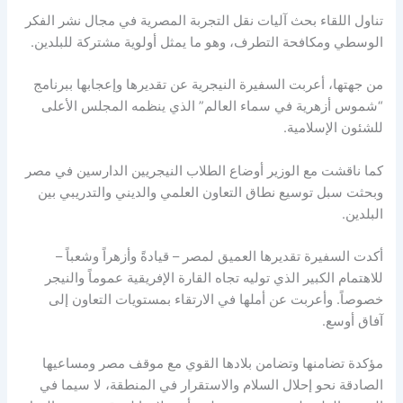
تناول اللقاء بحث آليات نقل التجربة المصرية في مجال نشر الفكر
الوسطي ومكافحة التطرف، وهو ما يمثل أولوية مشتركة للبلدين.
من جهتها، أعربت السفيرة النيجرية عن تقديرها وإعجابها ببرنامج
“شموس أزهرية في سماء العالم” الذي ينظمه المجلس الأعلى
للشئون الإسلامية.
كما ناقشت مع الوزير أوضاع الطلاب النيجريين الدارسين في مصر
وبحثت سبل توسيع نطاق التعاون العلمي والديني والتدريبي بين
البلدين.
أكدت السفيرة تقديرها العميق لمصر – قيادةً وأزهراً وشعباً –
للاهتمام الكبير الذي توليه تجاه القارة الإفريقية عموماً والنيجر
خصوصاً. وأعربت عن أملها في الارتقاء بمستويات التعاون إلى
آفاق أوسع.
مؤكدة تضامنها وتضامن بلادها القوي مع موقف مصر ومساعيها
الصادقة نحو إحلال السلام والاستقرار في المنطقة، لا سيما في