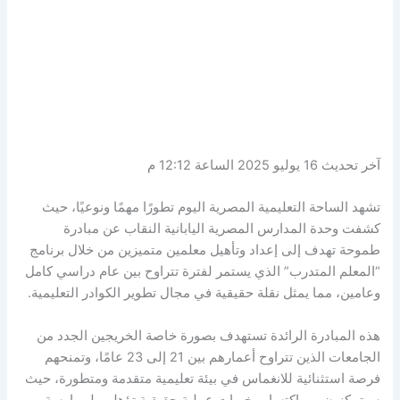
آخر تحديث 16 يوليو 2025 الساعة 12:12 م
تشهد الساحة التعليمية المصرية اليوم تطورًا مهمًا ونوعيًا، حيث
كشفت وحدة المدارس المصرية اليابانية النقاب عن مبادرة
طموحة تهدف إلى إعداد وتأهيل معلمين متميزين من خلال برنامج
“المعلم المتدرب” الذي يستمر لفترة تتراوح بين عام دراسي كامل
وعامين، مما يمثل نقلة حقيقية في مجال تطوير الكوادر التعليمية.
هذه المبادرة الرائدة تستهدف بصورة خاصة الخريجين الجدد من
الجامعات الذين تتراوح أعمارهم بين 21 إلى 23 عامًا، وتمنحهم
فرصة استثنائية للانغماس في بيئة تعليمية متقدمة ومتطورة، حيث
سيتمكنون من اكتساب خبرات عملية حقيقية تؤهلهم لممارسة