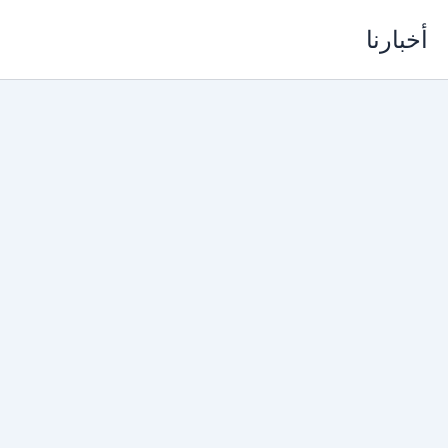
خطي
أخبارنا
لى
لمحتوى