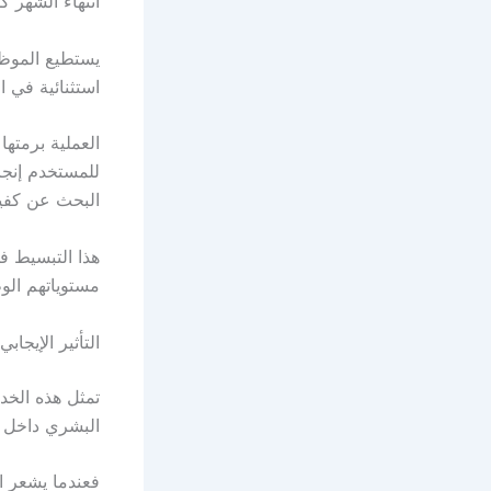
انتهاء الشهر كم
يستطيع الموظف
استثنائية في ا
العملية برمته
للمستخدم إنجا
البحث عن كفي
هذا التبسيط ف
مستوياتهم الوظ
التأثير الإيجاب
تمثل هذه الخد
البشري داخل ا
فعندما يشعر ا