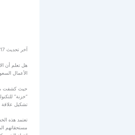
آخر تحديث 17 يوليو 2025 الساعة 01:43 م
هل تعلم أن الا
الأعمال السعو
حيث كشفت منص
“خزنة” للتكنول
تشكيل علاقة 
تعتمد هذه الخ
مستحقاتهم الما