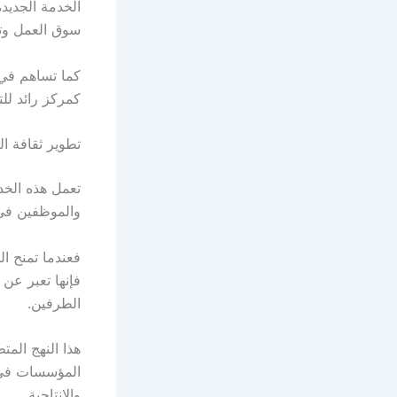
سوق العمل وتمك
كما تساهم في ب
كمركز رائد للت
تطوير ثقافة ال
تعمل هذه الخد
والموظفين في 
فعندما تمنح ا
فإنها تعبر عن 
الطرفين.
هذا النهج الم
المؤسسات في ا
والإنتاجية.