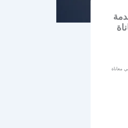
دمة
اة
ي معاناة