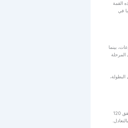
ه القمة
وروبا في
 المجموعات، بينما
 المرحلة
 البطولة،
بشكل واضح في سجل المواجهات التاريخية بين الفريقين، حيث حقق 120