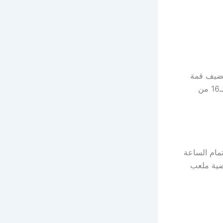
ستضيف قمة
مدريدية خالصة بين الجارين ريال مدريد وأتلتيكو مدريد، ضمن منافسات ذهاب دور الـ16 من
المرتقبة اليوم الثلاثاء الموافق 4 مارس 2025، في تمام الساعة
رضية ملعب