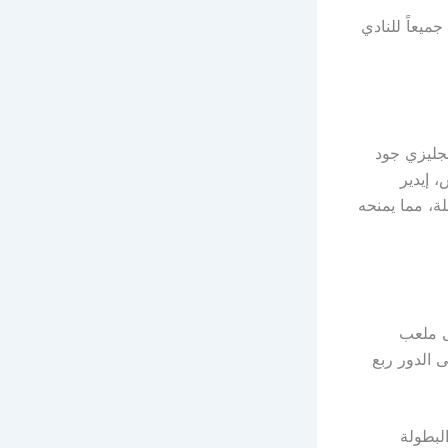
ميعاً للنادي
جليزي جود
 إيدير
لة، مما يمنحه
اة الإياب المقررة يوم الأربعاء 12 مارس 2025 على ملعب
 الدور ربع
البطولة