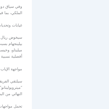
وفي سياق دوري
الملكي، بما في ذلك نهائيي 2014 
غيابات وتحديا
سيخوض ريال مد
بيلينجهام بسبب
ميليتاو، وخيسو
أفضلية نسبية ق
مواجهة الإياب
“ميتروبوليتانو
النهائي من الب
تحمل مواجهات د