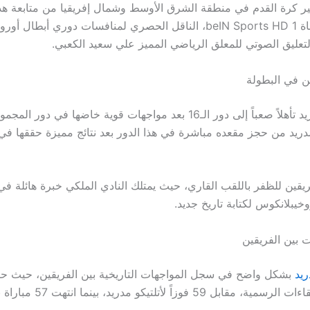
 كرة القدم في منطقة الشرق الأوسط وشمال إفريقيا من متابعة هذ
المثيرة عبر قناة beIN Sports HD 1، الناقل الحصري لمنافسات دوري أبطال أ
لتعليق الصوتي للمعلق الرياضي المميز علي سعيد الكعبي.
ن في البطولة
حقق ريال مدريد تأهلاً صعباً إلى دور الـ16 بعد مواجهات قوية خاضها في دور
مدريد من حجز مقعده مباشرة في هذا الدور بعد نتائج مميزة حققها في
ريقين للظفر باللقب القاري، حيث يمتلك النادي الملكي خبرة هائلة في
وخيبلانكوس لكتابة تاريخ جديد.
ت بين الفريقين
ريد
 59 فوزاً لأتلتيكو مدريد، بينما انتهت 57 مباراة بالتعادل.