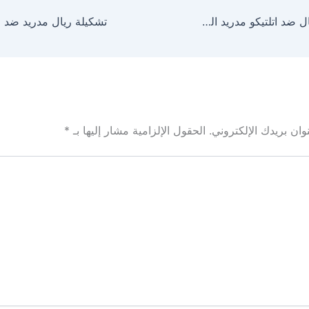
موعد مباراة الريال ضد اتلتيكو مدريد اليوم أنشيلوتي يراهن على ثلاثي الرعب وسيميوني يتسلح بالخبرات
ان بريدك الإلكتروني.
الحقول الإلزامية مشار إليها بـ
*