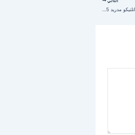
التالي
تشكيلة ريال مدريد ضد اتلتيكو مدريد 2025 في ذهاب دور الـ16 بدوري أبطال أوروبا اليوم