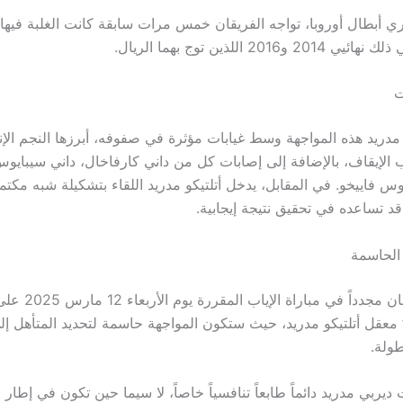
 أبطال أوروبا، تواجه الفريقان خمس مرات سابقة كانت الغلبة فيها ج
و2016 اللذين توج بهما الريال.
ت
ريد هذه المواجهة وسط غيابات مؤثرة في صفوفه، أبرزها النجم الإن
 الإيقاف، بالإضافة إلى إصابات كل من داني كارفاخال، داني سيبايوس،
س فاييخو. في المقابل، يدخل أتلتيكو مدريد اللقاء بتشكيلة شبه مكتم
د تساعده في تحقيق نتيجة إيجابية.
 الحاسمة
سيلتقي الفريقان مجدداً في مبار
” معقل أتلتيكو مدريد، حيث ستكون المواجهة حاسمة لتحديد المتأهل إلى
طولة.
يربي مدريد دائماً طابعاً تنافسياً خاصاً، لا سيما حين تكون في إطار 