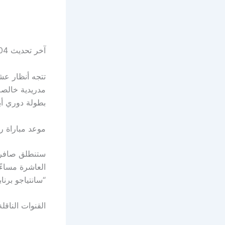
آخر تحديث 04 مارس 2025 الساعة 02:19 م
تتجه أنظار عش
بطولة دوري أب
موعد مباراة ري
العاشرة مساءً
“سانتياجو برنا
القنوات الناقلة