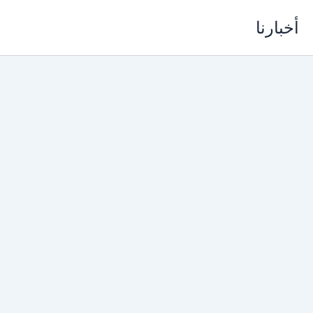
خطي
أخبارنا
لى
لمحتوى