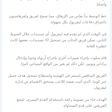
واضحًا.
خط الوسط بدأ يعاني من الإرهاق، مما سمح لفريق ولفرهامبتون
باختراق دفاعات ليفربول بكل سهولة.
في الوقت الذي لم يقدم فيه ليفربول أي تسديدات خلال الشوط
الثاني، تمكن فريق الذئاب من تسجيل 10 تسديدات، بعضها كانت
خطيرة للغاية.
قام سلوت بإجراء تغييرات أخرى بإخراج أرنولد وجوتا وإدخال
برادلي ونونيز، لكن ذلك لم يغير من الواقع الميداني كثيرًا.
الفريق المنافس استمر في الهيمنة واستطاع تسجيل هدف جميل
عبر كونيا، الذي أثبت نفسه كلاعب يستحق الاهتمام من إدارة
ليفربول.
الهدف جاء من تصويبة رائعة باستخدام القدم اليسرى، ليضع
الفريقين على قدم المساواة.