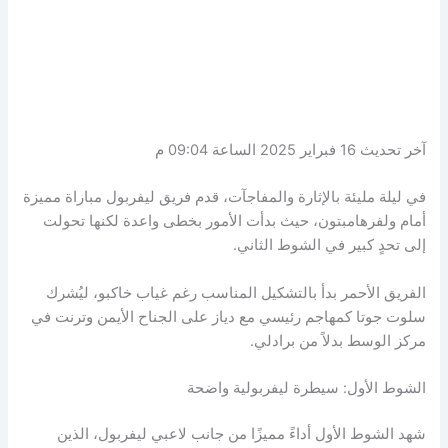
آخر تحديث 16 فبراير 2025 الساعة 09:04 م
في ليلة مليئة بالإثارة والمفاجآت، قدم فريق ليفربول مباراة مميزة
أمام ولفرهامبتون، حيث بدأت الأمور بخطى واعدة لكنها تحولت
إلى تحدٍ كبير في الشوط الثاني.
الفريق الأحمر بدأ بالتشكيل المناسب رغم غياب خاكبو، ليُشرك
سلوت جوتا كمهاجم رئيسي مع دياز على الجناح الأيمن وترنت في
مركز الوسط بدلاً من برادلي.
الشوط الأول: سيطرة ليفربولية واضحة
شهد الشوط الأول أداءً مميزًا من جانب لاعبي ليفربول، الذين