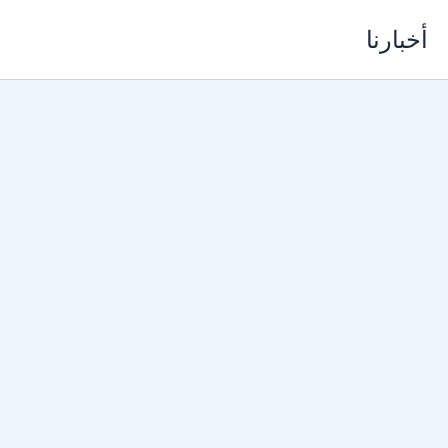
خطي
أخبارنا
لى
لمحتوى